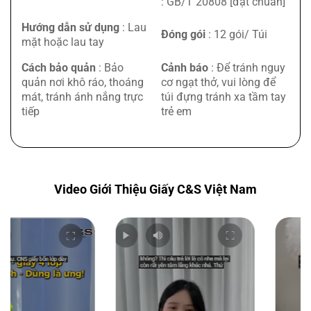
: GB/T 20808 [đạt chuẩn]
Hướng dẫn sử dụng
: Lau
Đóng gói
: 12 gói/ Túi
mặt hoặc lau tay
Cách bảo quản
: Bảo
Cảnh báo
: Để tránh nguy
quản nơi khô ráo, thoáng
cơ ngạt thở, vui lòng để
mát, tránh ánh nắng trực
túi đựng tránh xa tầm tay
tiếp
trẻ em
Video Giới Thiệu Giấy C&S Việt Nam