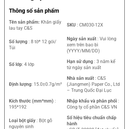
Thông số sản phẩm
Tên sản phẩm:
Khăn giấy
SKU
: CM030-12X
lau tay C&S
Ngày sản xuất
: Vui lòng
Số lượng
: 8 tờ* 12 gói/
xem trên bao bì
Túi
(YYYY/MM/DD)
Hạn sử dụng
: 3 năm kể
Số lớp
: 4 lớp
từ ngày sản xuất
Nhà sản xuất
: C&S
Định lượng
: 15.0±0.7g/m²
(Jiangmen) Paper Co., Ltd
– Trung Quốc Đại Lục
Kích thước (mm*mm)
:
Nhập khẩu và phân phối
:
195*192
Công ty cổ phần C&S VN
Số hiệu tiêu chuẩn chấp
Loại bột giấy
: Bột gỗ
hành
nguyên sinh