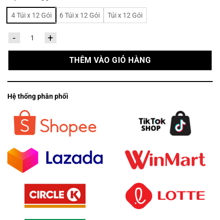
4 Túi x 12 Gói
6 Túi x 12 Gói
Túi x 12 Gói
Khăn giấy lau tay bỏ túi C&S (Lốc 12 gói - 8 tờ x 4 lớp ) số lượng
THÊM VÀO GIỎ HÀNG
Hệ thống phân phối