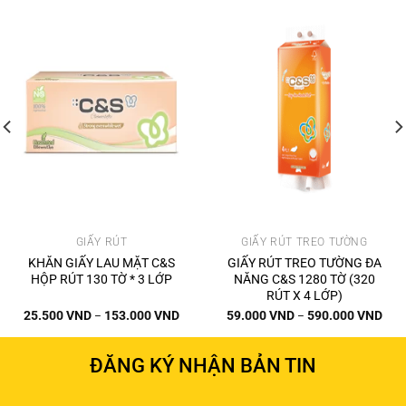
GIẤY RÚT
GIẤY RÚT TREO TƯỜNG
KHĂN GIẤY LAU MẶT C&S
GIẤY RÚT TREO TƯỜNG ĐA
HỘP RÚT 130 TỜ * 3 LỚP
NĂNG C&S 1280 TỜ (320
RÚT X 4 LỚP)
ảng
Khoảng
Kho
25.500
VND
153.000
VND
59.000
VND
590.000
VND
–
–
giá:
giá:
từ
từ
00 VND
25.500 VND
59.0
đến
đến
ĐĂNG KÝ NHẬN BẢN TIN
000 VND
153.000 VND
590.