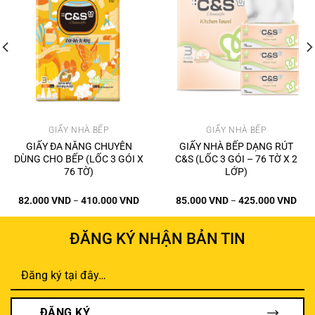
GIẤY NHÀ BẾP
GIẤY NHÀ BẾP
GIẤY ĐA NĂNG CHUYÊN
GIẤY NHÀ BẾP DẠNG RÚT
DÙNG CHO BẾP (LỐC 3 GÓI X
C&S (LỐC 3 GÓI – 76 TỜ X 2
76 TỜ)
LỚP)
ảng
Khoảng
Kho
82.000
VND
410.000
VND
85.000
VND
425.000
VND
–
–
giá:
giá:
từ
từ
00 VND
82.000 VND
85.0
đến
đến
ĐĂNG KÝ NHẬN BẢN TIN
000 VND
410.000 VND
425.
ĐĂNG KÝ