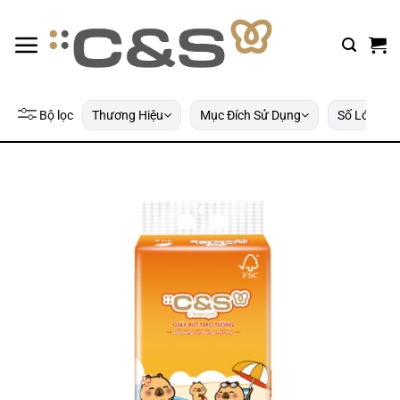
Bỏ
qua
nội
dung
Bộ lọc
Thương Hiệu
Mục Đích Sử Dụng
Số Lớp