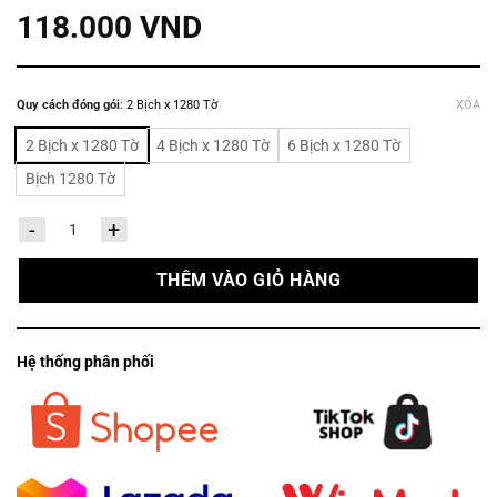
118.000
VND
Quy cách đóng gói
:
2 Bịch x 1280 Tờ
XÓA
2 Bịch x 1280 Tờ
4 Bịch x 1280 Tờ
6 Bịch x 1280 Tờ
Bịch 1280 Tờ
Giấy rút đáy Capybara (320 rút x 4 lớp) số lượng
THÊM VÀO GIỎ HÀNG
Hệ thống phân phối