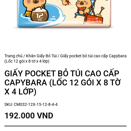
Trang chủ
/
Khăn Giấy Bỏ Túi
/
Giấy pocket bỏ túi cao cấp Capybara
(Lốc 12 gói x 8 tờ x 4 lớp)
GIẤY POCKET BỎ TÚI CAO CẤP
CAPYBARA (LỐC 12 GÓI X 8 TỜ
X 4 LỚP)
SKU:
CM032-12X-15-12-8-4-4
192.000
VND