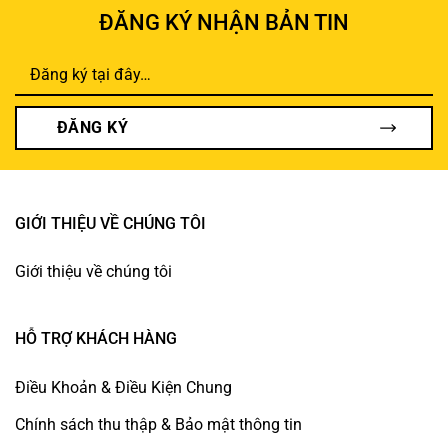
đến
đến
ĐĂNG KÝ NHẬN BẢN TIN
000 VND
153.000 VND
129.
ĐĂNG KÝ
GIỚI THIỆU VỀ CHÚNG TÔI
Giới thiệu về chúng tôi
HỖ TRỢ KHÁCH HÀNG
Điều Khoản & Điều Kiện Chung
Chính sách thu thập & Bảo mật thông tin