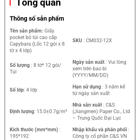
Tổng quan
Thông số sản phẩm
Tên sản phẩm:
Giấy
pocket bỏ túi cao cấp
SKU
: CM032-12X
Capybara (Lốc 12 gói x 8
tờ x 4 lớp)
Ngày sản xuất
: Vui lòng
Số lượng
: 8 tờ* 12 gói/
xem trên bao bì
Túi
(YYYY/MM/DD)
Hạn sử dụng
: 3 năm kể
Số lớp
: 4 lớp
từ ngày sản xuất
Nhà sản xuất
: C&S
Định lượng
: 15.0±0.7g/m²
(Jiangmen) Paper Co., Ltd
– Trung Quốc Đại Lục
Kích thước (mm*mm)
:
Nhập khẩu và phân phối
:
195*192
Công ty cổ phần C&S VN