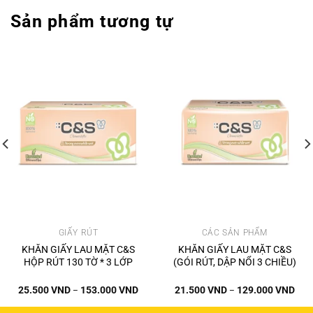
Sản phẩm tương tự
GIẤY RÚT
CÁC SẢN PHẨM
KHĂN GIẤY LAU MẶT C&S
KHĂN GIẤY LAU MẶT C&S
HỘP RÚT 130 TỜ * 3 LỚP
(GÓI RÚT, DẬP NỔI 3 CHIỀU)
ảng
Khoảng
Kho
25.500
VND
153.000
VND
21.500
VND
129.000
VND
–
–
giá:
giá:
từ
từ
00 VND
25.500 VND
21.5