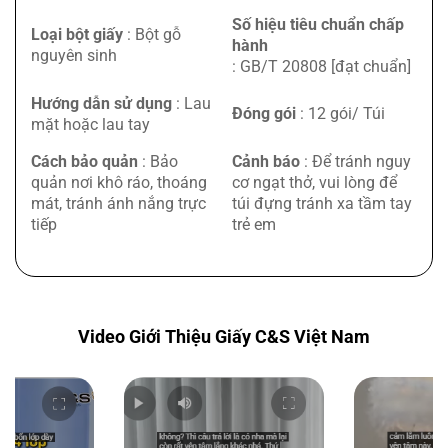
Số hiệu tiêu chuẩn chấp
Loại bột giấy
: Bột gỗ
hành
nguyên sinh
: GB/T 20808 [đạt chuẩn]
Hướng dẫn sử dụng
: Lau
Đóng gói
: 12 gói/ Túi
mặt hoặc lau tay
Cách bảo quản
: Bảo
Cảnh báo
: Để tránh nguy
quản nơi khô ráo, thoáng
cơ ngạt thở, vui lòng để
mát, tránh ánh nắng trực
túi đựng tránh xa tầm tay
tiếp
trẻ em
Video Giới Thiệu Giấy C&S Việt Nam