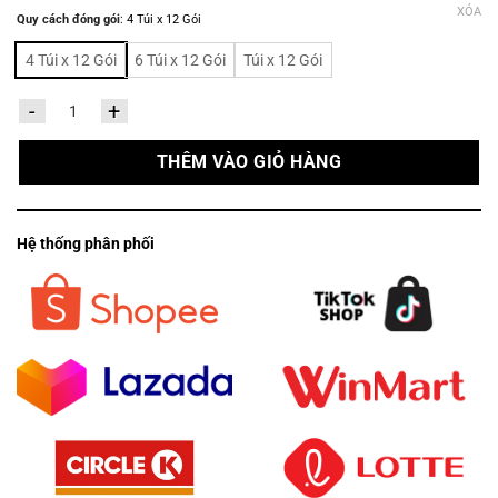
XÓA
Quy cách đóng gói
:
4 Túi x 12 Gói
4 Túi x 12 Gói
6 Túi x 12 Gói
Túi x 12 Gói
Giấy pocket bỏ túi cao cấp Capybara (Lốc 12 gói x 8 tờ x 4 lớp) số lượng
THÊM VÀO GIỎ HÀNG
Hệ thống phân phối