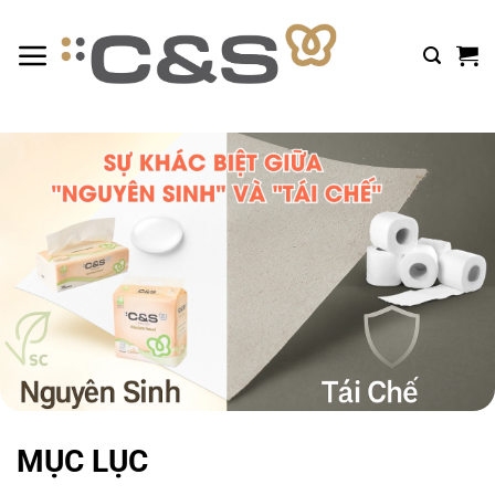
Bỏ
qua
nội
dung
MỤC LỤC