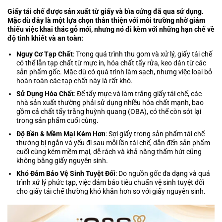
Giấy tái chế được sản xuất từ giấy và bìa cứng đã qua sử dụng.
Mặc dù đây là một lựa chọn thân thiện với môi trường nhờ giảm
thiểu việc khai thác gỗ mới, nhưng nó đi kèm với những hạn chế về
độ tinh khiết và an toàn:
Nguy Cơ Tạp Chất
: Trong quá trình thu gom và xử lý, giấy tái chế
có thể lẫn tạp chất từ mực in, hóa chất tẩy rửa, keo dán từ các
sản phẩm gốc. Mặc dù có quá trình làm sạch, nhưng việc loại bỏ
hoàn toàn các tạp chất này là rất khó.
Sử Dụng Hóa Chất
: Để tẩy mực và làm trắng giấy tái chế, các
nhà sản xuất thường phải sử dụng nhiều hóa chất mạnh, bao
gồm cả chất tẩy trắng huỳnh quang (OBA), có thể còn sót lại
trong sản phẩm cuối cùng.
Độ Bền & Mềm Mại Kém Hơn
: Sợi giấy trong sản phẩm tái chế
thường bị ngắn và yếu đi sau mỗi lần tái chế, dẫn đến sản phẩm
cuối cùng kém mềm mại, dễ rách và khả năng thấm hút cũng
không bằng giấy nguyên sinh.
Khó Đảm Bảo Vệ Sinh Tuyệt Đối
: Do nguồn gốc đa dạng và quá
trình xử lý phức tạp, việc đảm bảo tiêu chuẩn vệ sinh tuyệt đối
cho giấy tái chế thường khó khăn hơn so với giấy nguyên sinh.