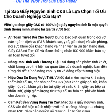
– Ưu Thế Vượt Trội Của C&S Paper
Tại Sao Giấy Nguyên Sinh C&S Là Lựa Chọn Tối Ưu
Cho Doanh Nghiệp Của Bạn?
Việc lựa chọn giấy C&S từ 100% bột giấy nguyên sinh là một quyết
định thông minh, mang lại giá trị vượt trội:
An Toàn Tuyệt Đối Cho Người Dùng
: Đặc biệt quan trọng đối với
các ngành dịch vụ (F&B, khách sạn, y tế, giáo dục) và văn phòng,
nơi sức khỏe của khách hàng và nhân viên là ưu tiên hàng đầu.
Giấy C&S có Tem CR và được chứng nhận ISO 9001đảm bảo sự
an toàn tuyệt đối.
Nâng Cao Hình Ảnh Thương Hiệu
: Sử dụng sản phẩm tinh khiết,
chất lượng cao thể hiện sự quan tâm của doanh nghiệp bạn đến
từng chi tiết, từ đó nâng cao uy tín và đẳng cấp thương hiệu.
Hiệu Quả Sử Dụng Vượt Trội
: Với độ dai, mềm mại và khả năng
thấm hút tối ưu, các sản phẩm C&S (như
khăn giấy gói rút
,
khăn
giấy hộp rút
,
khăn giấy bỏ túi
,
giấy vệ sinh
,
khăn giấy lau bếp
và
khăn ướt
) giúp giảm lượng tiêu thụ, tối ưu hóa chi phí vận hành
cho doanh nghiệp.
Cam Kết Bền Vững Đáng Tin Cậy
: Mặc dù là giấy nguyên sinh,
C&S vẫn thể hiện trách nhiệm với môi trường thông qua chứng
nhận FSC, đảm bảo nguồn gỗ được quản lý bền vững.