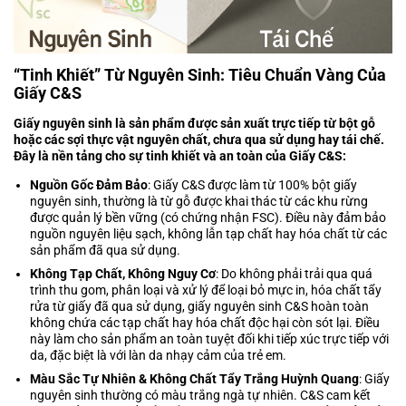
“Tinh Khiết” Từ Nguyên Sinh: Tiêu Chuẩn Vàng Của
Giấy C&S
Giấy nguyên sinh là sản phẩm được sản xuất trực tiếp từ bột gỗ
hoặc các sợi thực vật nguyên chất, chưa qua sử dụng hay tái chế.
Đây là nền tảng cho sự tinh khiết và an toàn của Giấy C&S:
Nguồn Gốc Đảm Bảo
: Giấy C&S được làm từ 100% bột giấy
nguyên sinh, thường là từ gỗ được khai thác từ các khu rừng
được quản lý bền vững (có chứng nhận FSC). Điều này đảm bảo
nguồn nguyên liệu sạch, không lẫn tạp chất hay hóa chất từ các
sản phẩm đã qua sử dụng.
Không Tạp Chất, Không Nguy Cơ
: Do không phải trải qua quá
trình thu gom, phân loại và xử lý để loại bỏ mực in, hóa chất tẩy
rửa từ giấy đã qua sử dụng, giấy nguyên sinh C&S hoàn toàn
không chứa các tạp chất hay hóa chất độc hại còn sót lại. Điều
này làm cho sản phẩm an toàn tuyệt đối khi tiếp xúc trực tiếp với
da, đặc biệt là với làn da nhạy cảm của trẻ em.
Màu Sắc Tự Nhiên & Không Chất Tẩy Trắng Huỳnh Quang
: Giấy
nguyên sinh thường có màu trắng ngà tự nhiên. C&S cam kết