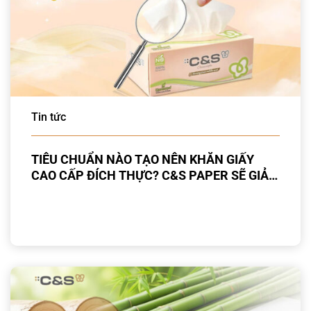
Tin tức
TIÊU CHUẨN NÀO TẠO NÊN KHĂN GIẤY
CAO CẤP ĐÍCH THỰC? C&S PAPER SẼ GIẢI
ĐÁP