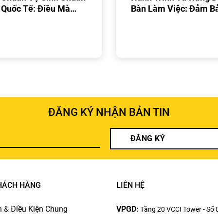
Quốc Tế: Điều Mà
Bàn Làm Việc: Đảm B
 C&S Đem Lại Cho
Tinh Khiết Của Giấy 
h Nghiệp Bạn
Nguyên Sinh
ĐĂNG KÝ NHẬN BẢN TIN
ĐĂNG KÝ
HÁCH HÀNG
LIÊN HỆ
 & Điều Kiện Chung
VPGD:
Tầng 20 VCCI Tower - Số 