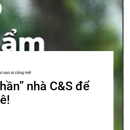
vì sao ai cũng mê!
thần” nhà C&S để
ê!