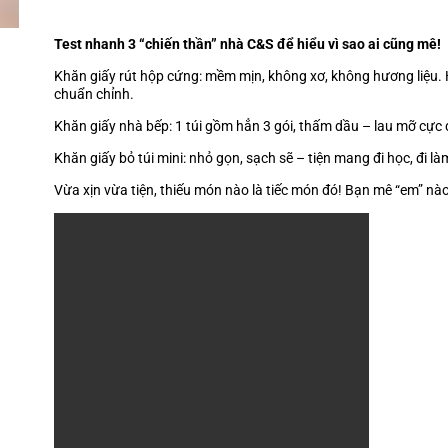
Test nhanh 3 “chiến thần” nhà C&S để hiểu vì sao ai cũng mê!
Khăn giấy rút hộp cứng: mềm mịn, không xơ, không hương liệu.
chuẩn chỉnh.
Khăn giấy nhà bếp: 1 túi gồm hẳn 3 gói, thấm dầu – lau mỡ cực 
Khăn giấy bỏ túi mini: nhỏ gọn, sạch sẽ – tiện mang đi học, đi là
Vừa xịn vừa tiện, thiếu món nào là tiếc món đó! Bạn mê “em” n