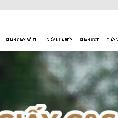
KHĂN GIẤY BỎ TÚI
GIẤY NHÀ BẾP
KHĂN ƯỚT
GIẤY 