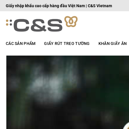
Bỏ
Giấy nhập khẩu cao cấp hàng đầu Việt Nam | C&S Vietnam
qua
nội
dung
CÁC SẢN PHẨM
GIẤY RÚT TREO TƯỜNG
KHĂN GIẤY ĂN