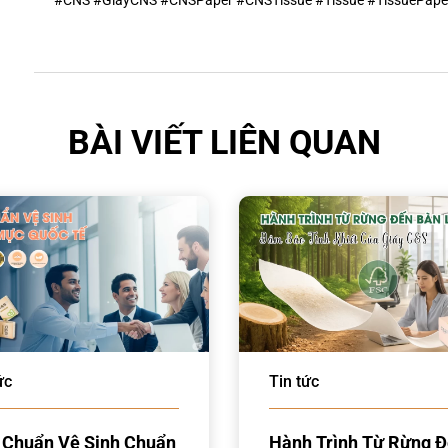
#CNS
#GiayCNS
#CNSPaper
#CNSTissue
#Tissue
#TissuePape
BÀI VIẾT LIÊN QUAN
ức
Tin tức
 Chuẩn Vệ Sinh Chuẩn
Hành Trình Từ Rừng 