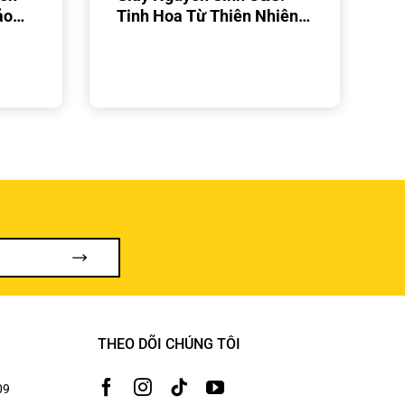
ảo
Tinh Hoa Từ Thiên Nhiên
C&S
Cho Không Gian Doanh
Nghiệp Hoàn Hảo
THEO DÕI CHÚNG TÔI
09