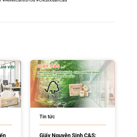
r
#AllWeCareIsYou
#CNSxXuanCau
Tin tức
Đến
Giấy Nguyên Sinh C&S: