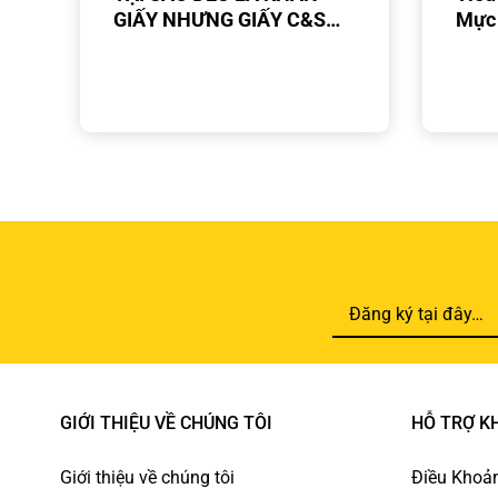
GIẤY NHƯNG GIẤY C&S
Mực 
LẠI KHÁC BIỆT ĐẾN VẬY?
Giấy
Doan
GIỚI THIỆU VỀ CHÚNG TÔI
HỖ TRỢ K
Giới thiệu về chúng tôi
Điều Khoản