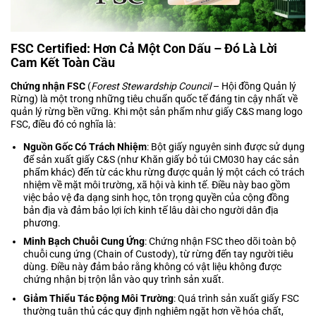
FSC Certified: Hơn Cả Một Con Dấu – Đó Là Lời
Cam Kết Toàn Cầu
Chứng nhận FSC
(
Forest Stewardship Council
– Hội đồng Quản lý
Rừng) là một trong những tiêu chuẩn quốc tế đáng tin cậy nhất về
quản lý rừng bền vững. Khi một sản phẩm như giấy C&S mang logo
FSC, điều đó có nghĩa là:
Nguồn Gốc Có Trách Nhiệm
: Bột giấy nguyên sinh được sử dụng
để sản xuất giấy C&S (như
Khăn giấy bỏ túi CM030
hay các sản
phẩm khác) đến từ các khu rừng được quản lý một cách có trách
nhiệm về mặt môi trường, xã hội và kinh tế. Điều này bao gồm
việc bảo vệ đa dạng sinh học, tôn trọng quyền của cộng đồng
bản địa và đảm bảo lợi ích kinh tế lâu dài cho người dân địa
phương.
Minh Bạch Chuỗi Cung Ứng
: Chứng nhận FSC theo dõi toàn bộ
chuỗi cung ứng (Chain of Custody), từ rừng đến tay người tiêu
dùng. Điều này đảm bảo rằng không có vật liệu không được
chứng nhận bị trộn lẫn vào quy trình sản xuất.
Giảm Thiểu Tác Động Môi Trường
: Quá trình sản xuất giấy FSC
thường tuân thủ các quy định nghiêm ngặt hơn về hóa chất,