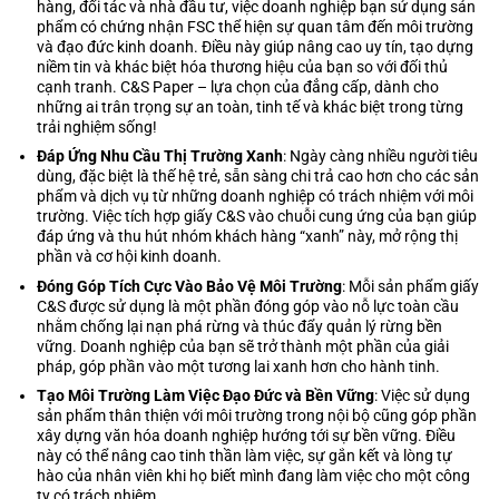
hàng, đối tác và nhà đầu tư, việc doanh nghiệp bạn sử dụng sản
phẩm có chứng nhận FSC thể hiện sự quan tâm đến môi trường
và đạo đức kinh doanh. Điều này giúp nâng cao uy tín, tạo dựng
niềm tin và khác biệt hóa thương hiệu của bạn so với đối thủ
cạnh tranh. C&S Paper – lựa chọn của đẳng cấp, dành cho
những ai trân trọng sự an toàn, tinh tế và khác biệt trong từng
trải nghiệm sống!
Đáp Ứng Nhu Cầu Thị Trường Xanh
: Ngày càng nhiều người tiêu
dùng, đặc biệt là thế hệ trẻ, sẵn sàng chi trả cao hơn cho các sản
phẩm và dịch vụ từ những doanh nghiệp có trách nhiệm với môi
trường. Việc tích hợp giấy C&S vào chuỗi cung ứng của bạn giúp
đáp ứng và thu hút nhóm khách hàng “xanh” này, mở rộng thị
phần và cơ hội kinh doanh.
Đóng Góp Tích Cực Vào Bảo Vệ Môi Trường
: Mỗi sản phẩm giấy
C&S được sử dụng là một phần đóng góp vào nỗ lực toàn cầu
nhằm chống lại nạn phá rừng và thúc đẩy quản lý rừng bền
vững. Doanh nghiệp của bạn sẽ trở thành một phần của giải
pháp, góp phần vào một tương lai xanh hơn cho hành tinh.
Tạo Môi Trường Làm Việc Đạo Đức và Bền Vững
: Việc sử dụng
sản phẩm thân thiện với môi trường trong nội bộ cũng góp phần
xây dựng văn hóa doanh nghiệp hướng tới sự bền vững. Điều
này có thể nâng cao tinh thần làm việc, sự gắn kết và lòng tự
hào của nhân viên khi họ biết mình đang làm việc cho một công
ty có trách nhiệm.