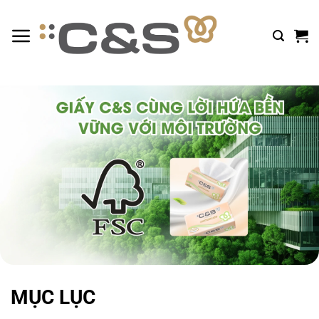
Bỏ
qua
nội
dung
MỤC LỤC