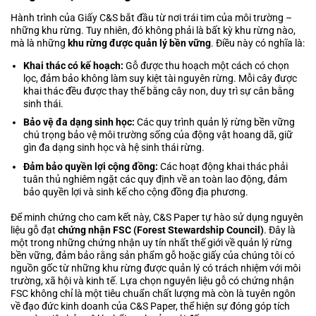
Hành trình của
Giấy C&S
bắt đầu từ nơi trái tim của môi trường –
những khu rừng. Tuy nhiên, đó không phải là bất kỳ khu rừng nào,
mà là những
khu rừng được quản lý bền vững
. Điều này có nghĩa là:
Khai thác có kế hoạch:
Gỗ được thu hoạch một cách có chọn
lọc, đảm bảo không làm suy kiệt tài nguyên rừng. Mỗi cây được
khai thác đều được thay thế bằng cây non, duy trì sự cân bằng
sinh thái.
Bảo vệ đa dạng sinh học:
Các quy trình quản lý rừng bền vững
chú trọng bảo vệ môi trường sống của động vật hoang dã, giữ
gìn đa dạng sinh học và hệ sinh thái rừng.
Đảm bảo quyền lợi cộng đồng:
Các hoạt động khai thác phải
tuân thủ nghiêm ngặt các quy định về an toàn lao động, đảm
bảo quyền lợi và sinh kế cho cộng đồng địa phương.
Để minh chứng cho cam kết này, C&S Paper tự hào sử dụng nguyên
liệu gỗ đạt
chứng nhận FSC (Forest Stewardship Council)
. Đây là
một trong những chứng nhận uy tín nhất thế giới về quản lý rừng
bền vững, đảm bảo rằng sản phẩm gỗ hoặc giấy của chúng tôi có
nguồn gốc từ những khu rừng được quản lý có trách nhiệm với môi
trường, xã hội và kinh tế. Lựa chọn nguyên liệu gỗ có chứng nhận
FSC không chỉ là một tiêu chuẩn chất lượng mà còn là tuyên ngôn
về đạo đức kinh doanh của C&S Paper, thể hiện sự đóng góp tích