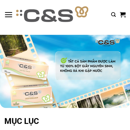
Bỏ
qua
nội
dung
MỤC LỤC