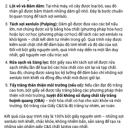
Lột vỏ và Băm dăm:
Tại nhà máy, vỏ cây được loại bỏ, sau đó
thân gỗ được băm thành những dăm gỗ nhỏ. Đây là bước chuẩn
bị quan trọng để tách sợi xenlulo.
Tách sợi xenlulo (Pulping):
Dăm gỗ được đưa vào các bể nấu
lớn, nơi chúng được xử lý bằng hóa chất (phương pháp hóa học)
hoặc lực cơ học (phương pháp cơ học) để tách các sợi xenlulo ra
khỏi lignin – chất kết dính tự nhiên trong gỗ. Quá trình này được
kiểm soát chặt chẽ để đảm bảo độ tinh khiết và độ dài của sợi.
Đối với bột giấy nguyên sinh, quá trình này diễn ra một lần duy
nhất, giữ nguyên vẹn cấu trúc sợi.
Rửa sạch và Sàng lọc:
Bột giấy sau khi tách sợi sẽ được rửa
sạch nhiều lần để loại bỏ các hóa chất còn sót lại và tạp chất.
Sau đó, chúng được sàng lọc kỹ lưỡng để đảm bảo chỉ những sợi
xenlulo tinh khiết và đồng đều nhất mới được giữ lại.
Tẩy trắng thân thiện môi trường (nếu có):
Nếu cần đạt độ trắng
cao hơn, bột giấy sẽ được tẩy trắng bằng các phương pháp thân
thiện với môi trường,
tuyệt đối không sử dụng chất tẩy trắng
huỳnh quang (OBA)
– một hóa chất có hại cho sức khỏe và môi
trường. Độ trắng của Giấy C&S là độ trắng tự nhiên, an toàn.
Kết quả của quy trình này là 100% bột giấy nguyên sinh – những sợi
xenlulo tinh khiết, chắc khỏe, không nhiễm bẩn, sẵn sàng để tạo ra
những sản phẩm giấy C&S chất lượng cao nhất.