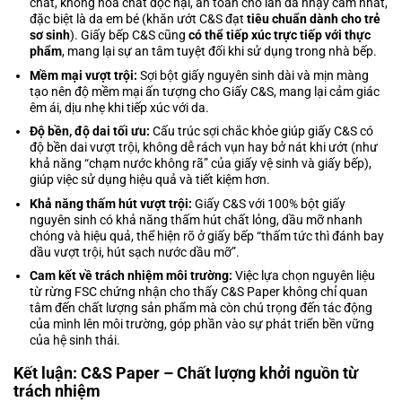
chất, không hóa chất độc hại, an toàn cho làn da nhạy cảm nhất,
đặc biệt là da em bé (khăn ướt C&S đạt
tiêu chuẩn dành cho trẻ
sơ sinh
). Giấy bếp C&S cũng
có thể tiếp xúc trực tiếp với thực
phẩm
, mang lại sự an tâm tuyệt đối khi sử dụng trong nhà bếp.
Mềm mại vượt trội:
Sợi bột giấy nguyên sinh dài và mịn màng
tạo nên độ mềm mại ấn tượng cho Giấy C&S, mang lại cảm giác
êm ái, dịu nhẹ khi tiếp xúc với da.
Độ bền, độ dai tối ưu:
Cấu trúc sợi chắc khỏe giúp giấy C&S có
độ bền dai vượt trội, không dễ rách vụn hay bở nát khi ướt (như
khả năng “chạm nước không rã” của giấy vệ sinh và giấy bếp),
giúp việc sử dụng hiệu quả và tiết kiệm hơn.
Khả năng thấm hút vượt trội:
Giấy C&S với 100% bột giấy
nguyên sinh có khả năng thấm hút chất lỏng, dầu mỡ nhanh
chóng và hiệu quả, thể hiện rõ ở giấy bếp “thấm tức thì đánh bay
dầu vượt trội, hút sạch nước dầu mỡ”.
Cam kết về trách nhiệm môi trường:
Việc lựa chọn nguyên liệu
từ rừng FSC chứng nhận cho thấy C&S Paper không chỉ quan
tâm đến chất lượng sản phẩm mà còn chú trọng đến tác động
của mình lên môi trường, góp phần vào sự phát triển bền vững
của hệ sinh thái.
Kết luận: C&S Paper – Chất lượng khởi nguồn từ
trách nhiệm