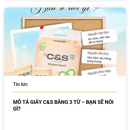
Tin tức
MÔ TẢ GIẤY C&S BẰNG 3 TỪ – BẠN SẼ NÓI
GÌ?