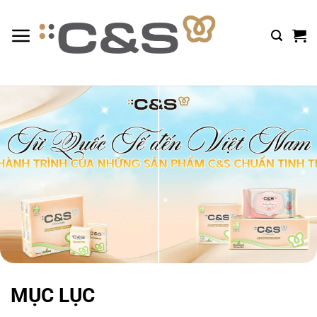
Bỏ
qua
nội
dung
MỤC LỤC