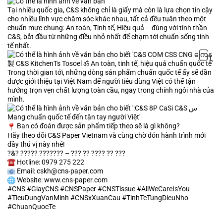
Tại nhiều quốc gia, C&S không chỉ là giấy mà còn là lựa chọn tin cậy
cho nhiều lĩnh vực chăm sóc khác nhau, tất cả đều tuân theo một
chuẩn mực chung: An toàn, Tinh tế, Hiệu quả – đúng với tinh thần
C&S, bắt đầu từ những điều nhỏ nhất để chạm tới chuẩn sống tinh
tế nhất.
Trong thời gian tới, những dòng sản phẩm chuẩn quốc tế ấy sẽ dần
được giới thiệu tại Việt Nam để người tiêu dùng Việt có thể tận
hưởng trọn vẹn chất lượng toàn cầu, ngay trong chính ngôi nhà của
mình.
Bạn có đoán được sản phẩm tiếp theo sẽ là gì không?
Hãy theo dõi C&S Paper Vietnam và cùng chờ đón hành trình mới
đầy thú vị này nhé!
?&? ????? ??????? – ??? ?? ???? ?? ???
Hotline: 0979 275 222
Email: cskh@cns-paper.com
Website:
www.cns-paper.com
#CNS
#GiayCNS
#CNSPaper
#CNSTissue
#AllWeCareIsYou
#TieuDungVanMinh
#CNSxXuanCau
#TinhTeTungDieuNho
#ChuanQuocTe