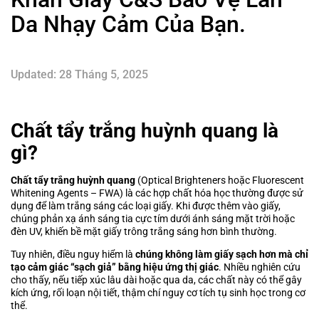
Da Nhạy Cảm Của Bạn.
Updated: 28 Tháng 5, 2025
Chất tẩy trắng huỳnh quang là
gì?
Chất tẩy trắng huỳnh quang
(Optical Brighteners hoặc Fluorescent
Whitening Agents – FWA) là các hợp chất hóa học thường được sử
dụng để làm trắng sáng các loại giấy. Khi được thêm vào giấy,
chúng phản xạ ánh sáng tia cực tím dưới ánh sáng mặt trời hoặc
đèn UV, khiến bề mặt giấy trông trắng sáng hơn bình thường.
Tuy nhiên, điều nguy hiểm là
chúng không làm giấy sạch hơn mà chỉ
tạo cảm giác “sạch giả” bằng hiệu ứng thị giác
. Nhiều nghiên cứu
cho thấy, nếu tiếp xúc lâu dài hoặc qua da, các chất này có thể gây
kích ứng, rối loạn nội tiết, thậm chí nguy cơ tích tụ sinh học trong cơ
thể.