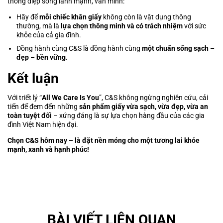
thông điệp sống lành mạnh, văn minh:
Hãy để
mỗi chiếc khăn giấy
không còn là vật dụng thông
thường, mà là
lựa chọn thông minh
và có trách nhiệm
với sức
khỏe của cả gia đình.
Đồng hành cùng C&S là đồng hành cùng
một chuẩn sống sạch –
đẹp – bền vững.
Kết luận
Với triết lý “
All We Care Is You
”, C&S không ngừng nghiên cứu, cải
tiến để đem đến những
sản phẩm giấy vừa sạch, vừa đẹp, vừa an
toàn tuyệt đối
– xứng đáng là sự lựa chọn hàng đầu của các gia
đình Việt Nam hiện đại.
Chọn C&S hôm nay – là đặt nền móng cho một tương lai khỏe
mạnh, xanh và hạnh phúc!
BÀI VIẾT LIÊN QUAN