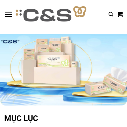
Bỏ
qua
nội
dung
MỤC LỤC