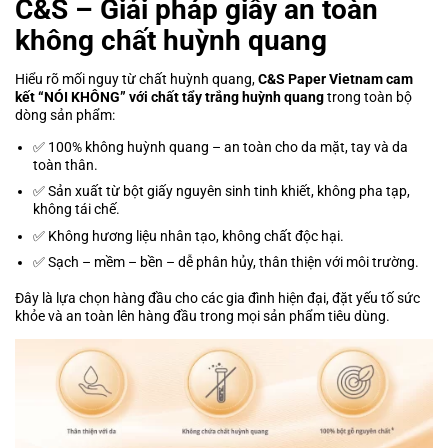
C&S – Giải pháp giấy an toàn
không chất huỳnh quang
Hiểu rõ mối nguy từ chất huỳnh quang,
C&S Paper Vietnam cam
kết “NÓI KHÔNG” với chất tẩy trắng huỳnh quang
trong toàn bộ
dòng sản phẩm:
✅ 100% không huỳnh quang – an toàn cho da mặt, tay và da
toàn thân.
✅ Sản xuất từ bột giấy nguyên sinh tinh khiết, không pha tạp,
không tái chế.
✅ Không hương liệu nhân tạo, không chất độc hại.
✅ Sạch – mềm – bền – dễ phân hủy, thân thiện với môi trường.
Đây là lựa chọn hàng đầu cho các gia đình hiện đại, đặt yếu tố sức
khỏe và an toàn lên hàng đầu trong mọi sản phẩm tiêu dùng.