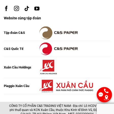
Website cùng tập đoàn
Tập đoàn C&S
C&S Quốc Tế
Xuân Cầu Holdings
Piaggio Xuân Cầu
CÔNG TY CỔ PHẦN C&S TRADING VIỆT NAM - Địa chỉ: Lô HCDV1, Khu
phi thuế quan và KCN Xuân Cầu, thuộc Khu Kinh tế Đình Vũ, Đặc khu
Cát Hải, TP Hải Phòng, Việt Nam - MST: 0202300694