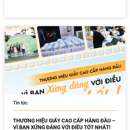
Tin tức
THƯƠNG HIỆU GIẤY CAO CẤP HÀNG ĐẦU –
VÌ BẠN XỨNG ĐÁNG VỚI ĐIỀU TỐT NHẤT!