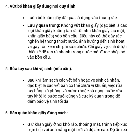
Vứt bỏ khăn giấy đúng nơi quy định:
Luôn bỏ khăn giấy đã qua sử dụng vào thùng rác.
Lưu ý quan trọng:
Không vứt khăn giấy (đặc biệt là các
loại khăn giấy không tan rã tốt như khăn giấy lau mặt,
khăn giấy bếp
) vào bồn cầu. Điều này có thể gây tắc
nghẽn hệ thống thoát nước, ảnh hưởng đến sinh hoạt
và gây tốn kém chi phí sửa chữa. Chỉ giấy vệ sinh được
thiết kế để tan rã nhanh trong nước mới được phép bỏ
vào bồn cầu.
Rửa tay sau khi vệ sinh (nếu cần):
Sau khi làm sạch các vết bẩn hoặc vệ sinh cá nhân,
đặc biệt là các vết bẩn có thể chứa vi khuẩn, việc rửa
tay bằng xà phòng và nước (hoặc sử dụng nước rửa
tay khô) là bước cuối cùng và cực kỳ quan trọng để
đảm bảo vệ sinh tối đa.
Bảo quản khăn giấy đúng cách:
Giữ khăn giấy ở nơi khô ráo, thoáng mát, tránh tiếp xúc
trực tiếp với ánh nắng mặt trời và độ ẩm cao. Độ ẩm có