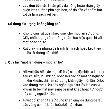
Lau dọn bề mặt:
Khăn giấy đa năng hoặc khăn giấy
cuộn lớn thường phù hợp hơn, có độ bền và thấm hút
tốt để làm sạch vết bẩn.
Sử dụng đủ lượng, không lãng phí:
Không cần rút quá nhiều giấy cho một lần sử dụng.
Giấy chất lượng tốt thường thấm hút hiệu quả chỉ với
một hoặc hai tờ.
Rút giấy nhẹ nhàng để tránh làm rách hoặc kéo theo
nhiều tờ không cần thiết.
Quy tắc “một lần dùng – một lần bỏ”:
Đối với hầu hết các mục đích vệ sinh, đặc biệt là lau tay
sau khi rửa, lau miệng, hoặc lau các bề mặt có nguy cơ
nhiễm khuẩn, chỉ nên sử dụng khăn giấy một lần rồi bỏ
vào thùng rác. Điều này ngăn ngừa sự lây lan của vi
khuẩn từ bề mặt này sang bề mặt khác hoặc từ người
này sang người khác.
Tuyệt đối không tái sử dụng khăn giấy đã dùng để lau
các vùng cơ thể khác hoặc bề mặt khác.