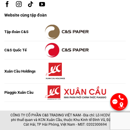
Website cùng tập đoàn
Tập đoàn C&S
C&S Quốc Tế
Xuân Cầu Holdings
Piaggio Xuân Cầu
CÔNG TY CỔ PHẦN C&S TRADING VIỆT NAM - Địa chỉ: Lô HCDV1, Khu
phi thuế quan và KCN Xuân Cầu, thuộc Khu Kinh tế Đình Vũ, Đặc khu
Cát Hải, TP Hải Phòng, Việt Nam - MST: 0202300694