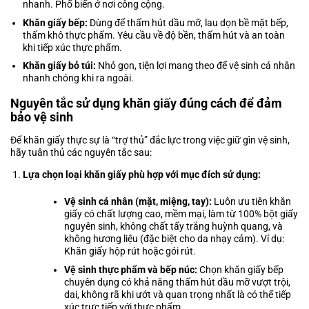
nhanh. Phổ biến ở nơi công cộng.
Khăn giấy bếp:
Dùng để thấm hút dầu mỡ, lau dọn bề mặt bếp,
thấm khô thực phẩm. Yêu cầu về độ bền, thấm hút và an toàn
khi tiếp xúc thực phẩm.
Khăn giấy bỏ túi:
Nhỏ gọn, tiện lợi mang theo để vệ sinh cá nhân
nhanh chóng khi ra ngoài.
Nguyên tắc sử dụng khăn giấy đúng cách để đảm
bảo vệ sinh
Để khăn giấy thực sự là “trợ thủ” đắc lực trong việc giữ gìn vệ sinh,
hãy tuân thủ các nguyên tắc sau:
Lựa chọn loại khăn giấy phù hợp với mục đích sử dụng:
Vệ sinh cá nhân (mặt, miệng, tay):
Luôn ưu tiên khăn
giấy có chất lượng cao, mềm mại, làm từ 100% bột giấy
nguyên sinh, không chất tẩy trắng huỳnh quang, và
không hương liệu (đặc biệt cho da nhạy cảm). Ví dụ:
Khăn giấy hộp rút
hoặc gói rút.
Vệ sinh thực phẩm và bếp núc:
Chọn khăn giấy bếp
chuyên dụng có khả năng thấm hút dầu mỡ vượt trội,
dai, không rã khi ướt và quan trọng nhất là có thể tiếp
xúc trực tiếp với thực phẩm.