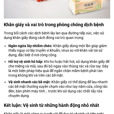
Khăn giấy và vai trò trong phòng chống dịch bệnh
Trong bối cảnh các dịch bệnh lây lan qua đường tiếp xúc, việc sử
dụng khăn giấy đúng cách đóng vai trò quan trọng:
Ngăn ngừa lây nhiễm chéo:
Khăn giấy dùng một lần giúp giảm
thiểu nguy cơ lây truyền vi khuẩn, virus so với khăn vải tái sử
dụng, đặc biệt ở nơi công cộng.
Hỗ trợ vệ sinh hô hấp:
Khi ho hoặc hắt hơi, sử dụng khăn giấy để
che miệng và mũi, sau đó bỏ ngay vào thùng rác và rửa tay. Đây
là một biện pháp hiệu quả để ngăn chặn mầm bệnh phát tán
trong không khí và trên các bề mặt.
Vệ sinh nhanh các bề mặt:
Khăn giấy có thể dùng để lau nhanh
các bề mặt thường xuyên chạm vào như tay nắm cửa, công tắc
đèn, bàn phím máy tính… trước khi sử dụng các chất tẩy rửa
chuyên dụng.
Kết luận: Vệ sinh từ những hành động nhỏ nhất
Khăn giấy là một công cụ tuyệt vời để duy trì vệ sinh và tiện nghi