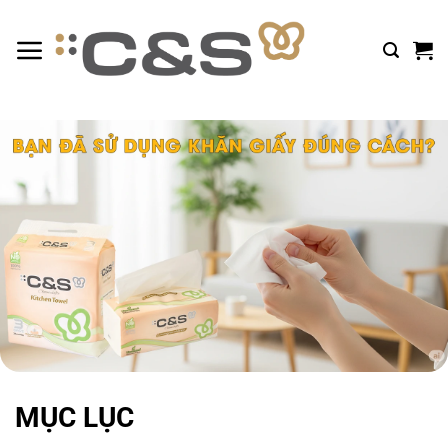
Bỏ
qua
nội
dung
MỤC LỤC