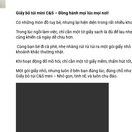
Giấy bỏ túi mini C&S – Đồng hành mọi lúc mọi nơi!
Có những món đồ tuy bé, nhưng lại hiện diện trong rất nhiều k
Trong lúc ngồi làm việc, chỉ cần một tờ giấy sạch là đủ để lau n
cũng khiến cả ngày dễ chịu hơn.
Cùng bạn bè đi cà phê, nhẹ nhàng rút từ túi ra một gói giấy nhỏ 
khoảnh khắc thường nhật.
Khi hoạt động đổ mồ hôi, chỉ cần một tờ giấy mềm, thấm hút tốt,
Một gói giấy nhỏ, nhưng luôn ở bên bạn đúng lúc, đúng chỗ nh
Giấy bỏ túi C&S mini – Nhỏ gọn, tinh tế, và luôn chu đáo.