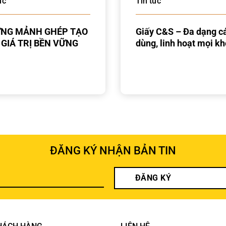
ức
Tin tức
NG MẢNH GHÉP TẠO
Giấy C&S – Đa dạng c
 GIÁ TRỊ BỀN VỮNG
dùng, linh hoạt mọi k
gian
ĐĂNG KÝ NHẬN BẢN TIN
ĐĂNG KÝ