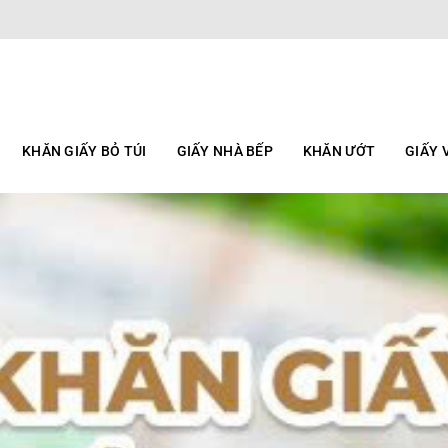
KHĂN GIẤY BỎ TÚI
GIẤY NHÀ BẾP
KHĂN ƯỚT
GIẤY 