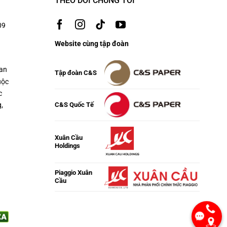
THEO DÕI CHÚNG TÔI
09
Website cùng tập đoàn
uan
Tập đoàn C&S
uộc
c
,
C&S Quốc Tế
Xuân Cầu
Holdings
Piaggio Xuân
Cầu