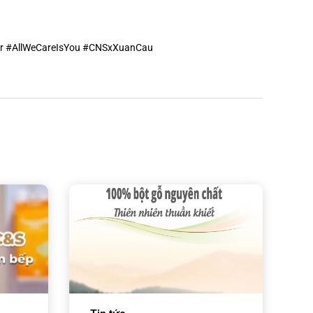
r
#AllWeCareIsYou
#CNSxXuanCau