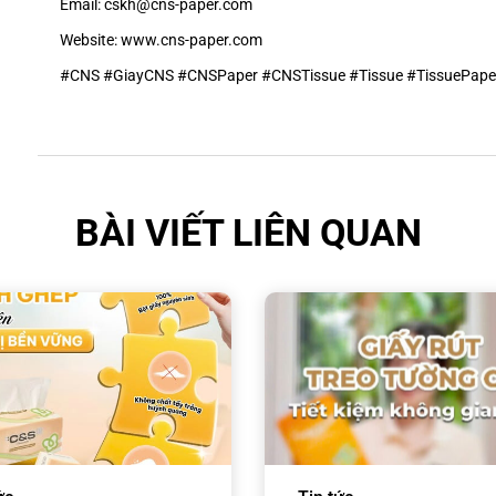
Email: cskh@cns-paper.com
Website: www.cns-paper.com
#CNS
#GiayCNS
#CNSPaper
#CNSTissue
#Tissue
#TissuePape
BÀI VIẾT LIÊN QUAN