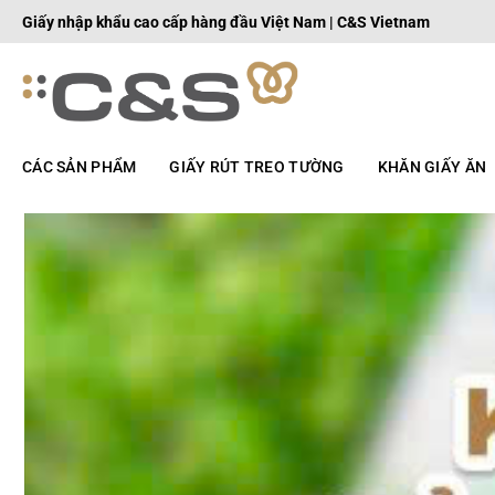
Bỏ
Giấy nhập khẩu cao cấp hàng đầu Việt Nam | C&S Vietnam
qua
nội
dung
CÁC SẢN PHẨM
GIẤY RÚT TREO TƯỜNG
KHĂN GIẤY ĂN