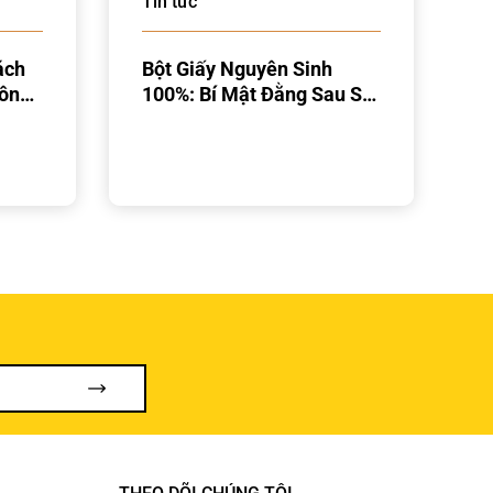
Tin tức
ách
Bột Giấy Nguyên Sinh
hông
100%: Bí Mật Đằng Sau Sự
Mềm Mịn Của Khăn Giấy
Cao Cấp C&S