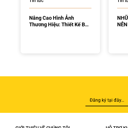
Tin tức
Tin t
Nâng Cao Hình Ảnh
NHỮ
Thương Hiệu: Thiết Kế Bao
NÊN
Bì Sang Trọng Của Giấy
C&S Trong Doanh Nghiệp