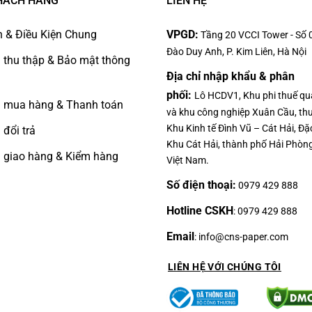
HÁCH HÀNG
LIÊN HỆ
 & Điều Kiện Chung
VPGD:
Tầng 20 VCCI Tower - Số 
Đào Duy Anh, P. Kim Liên, Hà Nội
 thu thập & Bảo mật thông
Địa chỉ nhập khẩu & phân
phối:
Lô HCDV1, Khu phi thuế q
 mua hàng & Thanh toán
và khu công nghiệp Xuân Cầu, th
Khu Kinh tế Đình Vũ – Cát Hải, Đặ
 đổi trả
Khu Cát Hải, thành phố Hải Phòng
 giao hàng & Kiểm hàng
Việt Nam.
Số điện thoại:
0979 429 888
Hotline CSKH
:
0979 429 888
Email
:
info@cns-paper.com
LIÊN HỆ VỚI CHÚNG TÔI