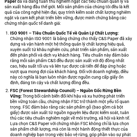
Paper
đã và đang tuân thủ nghiêm ngặt các tiêu chuẩn quản lý và
sản xuất hàng đầu thế giới. Mỗi sản phẩm của chúng tôi đều là kết
quả của công nghệ hiện đại, quy trình kiểm soát chất lượng nghiêm
ngặt và cam kết phát triển bền vững, được minh chứng bằng các
chứng nhận quốc tế danh giá:
ISO 9001 – Tiêu Chuẩn Quốc Tế về Quản Lý Chất Lượng:
Chứng nhận ISO 9001 là bằng chứng cho thấy C&S Paper đã xây
dựng và vận hành một hệ thống quản lý chất lượng hiệu quả,
xuyên suốt từ khâu nghiên cứu, phát triển sản phẩm, sản xuất
đến phân phối và dịch vụ khách hàng. Tiêu chuẩn này đảm bảo
rằng mỗi sản phẩm C&S đều được sản xuất với độ đồng nhất
cao, hiệu suất tối ưu và liên tục được cải tiến để đáp ứng hoặc
vượt qua mong đợi của khách hàng. Đối với doanh nghiệp, điều
này có nghĩa là bạn luôn nhận được nguồn cung cấp giấy ổn
định, đáng tin cậy và chất lượng đồng đều.
FSC (Forest Stewardship Council) – Nguồn Gốc Rừng Bền
Vững:
Trong bối cảnh biến đổi khí hậu và xu hướng phát triển
bền vững toàn cầu, chứng nhận FSC trở thành một yếu tố quan
trọng. FSC đảm bảo rằng các sản phẩm gỗ (bao gồm cả bột
giấy) được sản xuất từ nguồn nguyên liệu được kiểm soát, tuân
thủ các tiêu chuẩn nghiêm ngặt về môi trường, xã hội và kinh tế.
Lựa chọn C&S Paper với chứng nhận FSC không chỉ là lựa chọn
sản phẩm chất lượng, mà còn là một hành động thiết thực của
doanh nghiệp bạn trong việc bảo vệ rừng, góp phần vào sự phát