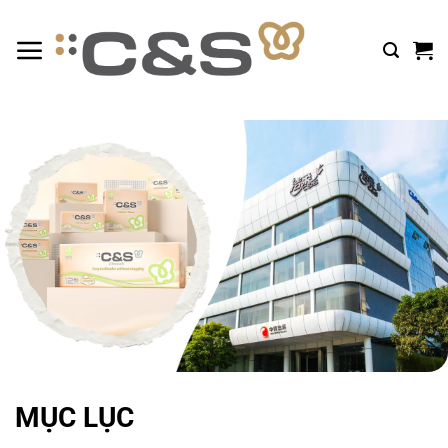
Bỏ
qua
nội
dung
MỤC LỤC