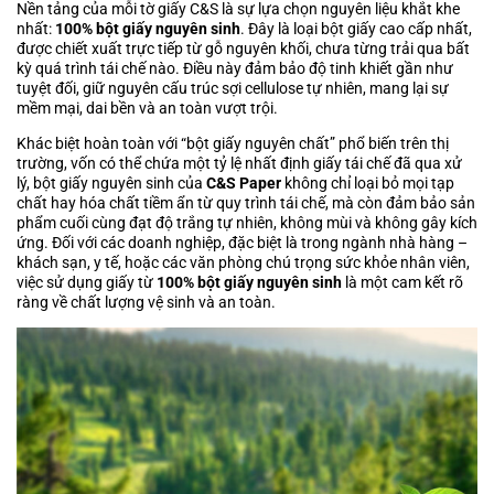
Nền tảng của mỗi tờ giấy C&S là sự lựa chọn nguyên liệu khắt khe
nhất:
100% bột giấy nguyên sinh
. Đây là loại bột giấy cao cấp nhất,
được chiết xuất trực tiếp từ gỗ nguyên khối, chưa từng trải qua bất
kỳ quá trình tái chế nào. Điều này đảm bảo độ tinh khiết gần như
tuyệt đối, giữ nguyên cấu trúc sợi cellulose tự nhiên, mang lại sự
mềm mại, dai bền và an toàn vượt trội.
Khác biệt hoàn toàn với “bột giấy nguyên chất” phổ biến trên thị
trường, vốn có thể chứa một tỷ lệ nhất định giấy tái chế đã qua xử
lý, bột giấy nguyên sinh của
C&S Paper
không chỉ loại bỏ mọi tạp
chất hay hóa chất tiềm ẩn từ quy trình tái chế, mà còn đảm bảo sản
phẩm cuối cùng đạt độ trắng tự nhiên, không mùi và không gây kích
ứng. Đối với các doanh nghiệp, đặc biệt là trong ngành nhà hàng –
khách sạn, y tế, hoặc các văn phòng chú trọng sức khỏe nhân viên,
việc sử dụng giấy từ
100% bột giấy nguyên sinh
là một cam kết rõ
ràng về chất lượng vệ sinh và an toàn.